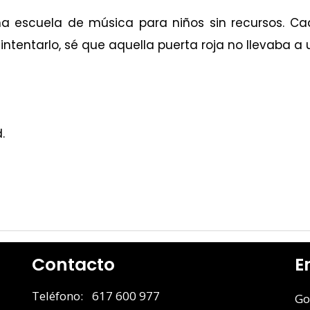
a escuela de música para niños sin recursos. C
r a intentarlo, sé que aquella puerta roja no llevab
.
Contacto
E
Teléfono: 617 600 977
Go