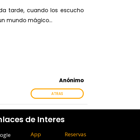
ada tarde, cuando los escucho
a a un mundo mágico…
Anónimo
ATRAS
nlaces de Interes
App
Reservas
ogle