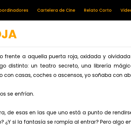
oordinadores
Cartelera de Cine
Relato Corto
Vide
OJA
rente a aquella puerta roja, oxidada y olvidada e
o distinto: un teatro secreto, una librería mágic
o con casas, coches o ascensos, yo soñaba con abr
os se enfrían.
, de esas en las que uno está a punto de rendirse, 
 ¿Y si la fantasía se rompía al entrar? Pero algo en